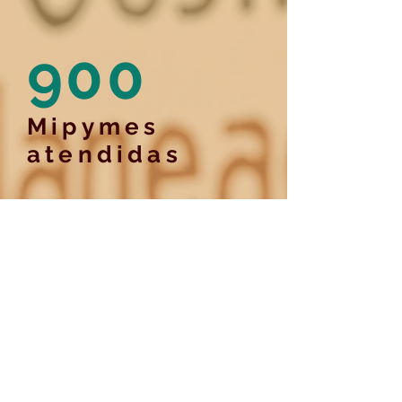
900
Mipymes
a
tendidas
+2.000
Planes de
fortalecimient
o